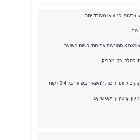
בעוני, פגוע או מעובד יתר.
צוב.
תמצית קוויאר: עשירה בוויטמין A ו- D יחד עם חומצות שומן אומגה 3 המונעות את התייבשות השיער
למרוח לאורך השיער עד קצות השיער, והתמקדו באזורים הזקוקים ליותר ריכוך. להשאיר בשיער בין 3-4 דקות
ון קרטין קריקס פיקס.